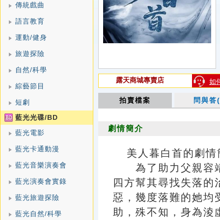
傳統戲曲
語言教育
運動/健身
旅遊探險
自然/科學
露天商城專賣店
如
綜藝節目
拍賣檔案
問與答(
短劇
藍光光碟/BD
劇情簡介
藍光電影
藍光卡通動漫
美人暮白首的劇情簡介 ·
藍光音樂演奏會
為了助力父親容靖
四方幫其尋找失落的
藍光演奏會實錄
惡，幾度落難的她均
藍光旅遊探險
助，殊不知，身為淩
藍光自然/科學