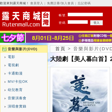
歡迎來到露天商城！
會員登入
免費註冊/加入會員
忘記密碼
│
│
帳號:
密碼:
首頁
>
音樂與影片(DVD
音樂與影片(DVD)
電影
大陸劇【美人暮白首】2
電視劇
卡通動漫
MV/卡拉OK
幼兒教育
音樂演奏會
演唱會實錄