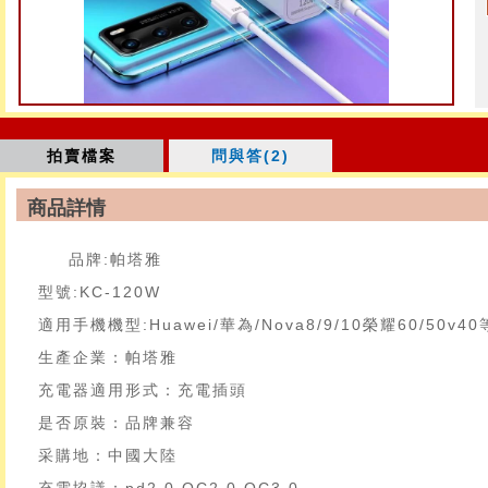
拍賣檔案
問與答(2)
商品詳情
品牌:帕塔雅
型號:KC-120W
適用手機機型:Huawei/華為/Nova8/9/10榮耀60/50v40
生產企業：帕塔雅
充電器適用形式：充電插頭
是否原裝：品牌兼容
采購地：中國大陸