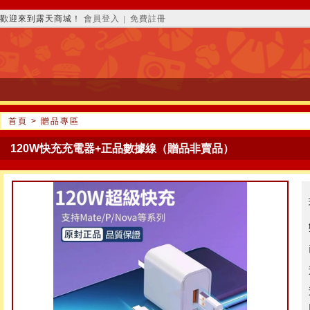
歡迎來到露天商城！
會員登入
免費註冊
│
首頁
>
贈品專區
120W快充充電器+正品數據線（贈品非賣品）