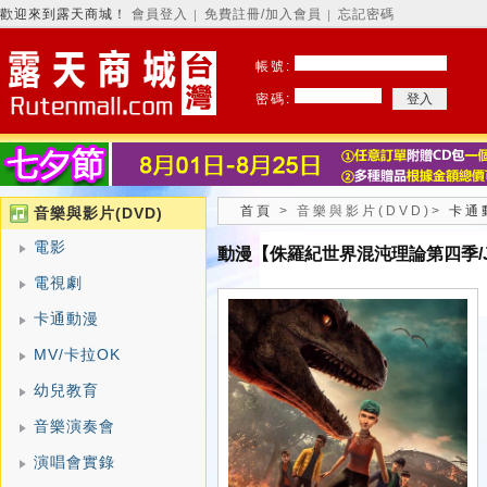
歡迎來到露天商城！
會員登入
免費註冊/加入會員
忘記密碼
│
│
帳號:
密碼:
首頁
>
音樂與影片(DVD)
>
卡通
音樂與影片(DVD)
電影
動漫【侏羅紀世界混沌理論第四季/Jurass
電視劇
卡通動漫
MV/卡拉OK
幼兒教育
音樂演奏會
演唱會實錄