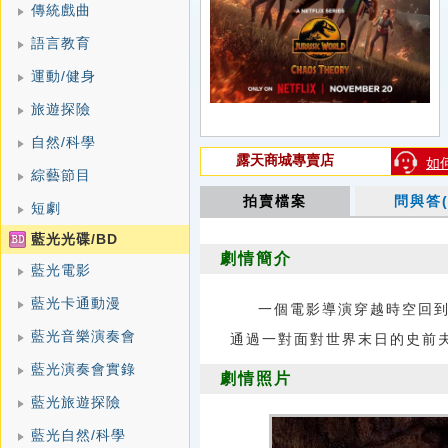
傳統戲曲
語言教育
運動/健身
旅遊探險
自然/科學
露天商城專賣店
如
綜藝節目
拍賣檔案
問與答(
短劇
藍光光碟/BD
劇情簡介
藍光電影
藍光卡通動漫
一個電影導演穿越時空回
藍光音樂演奏會
通過一對面對世界末日的史前
藍光演奏會實錄
劇情照片
藍光旅遊探險
藍光自然/科學