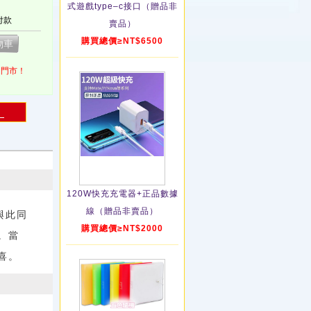
式遊戲type–c接口（贈品非
付款
賣品）
購買總價≥NT$6500
1門市！
！
120W快充充電器+正品數據
線（贈品非賣品）
與此同
購買總價≥NT$2000
。當
喜。