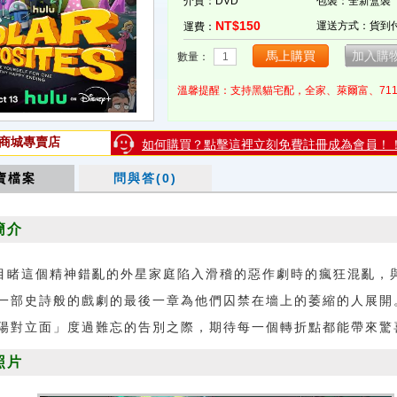
介質：DVD
包裝：全新盒裝
NT$150
運送方式：貨到
運費：
數量：
溫馨提醒：支持黑貓宅配，全家、萊爾富、71
商城專賣店
如何購買？點擊這裡立刻免費註冊成為會員！
賣檔案
問與答(0)
簡介
目睹這個精神錯亂的外星家庭陷入滑稽的惡作劇時的瘋狂混亂，
一部史詩般的戲劇的最後一章為他們囚禁在墻上的萎縮的人展開
陽對立面」度過難忘的告別之際，期待每一個轉折點都能帶來驚
照片