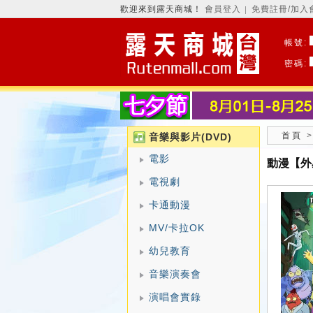
歡迎來到露天商城！
會員登入
免費註冊/加入
│
帳號:
密碼:
首頁
音樂與影片(DVD)
電影
動漫【外
電視劇
卡通動漫
MV/卡拉OK
幼兒教育
音樂演奏會
演唱會實錄