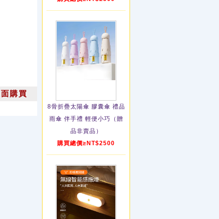
上面購買
8骨折疊太陽傘 膠囊傘 禮品
雨傘 伴手禮 輕便小巧（贈
品非賣品）
購買總價≥NT$2500