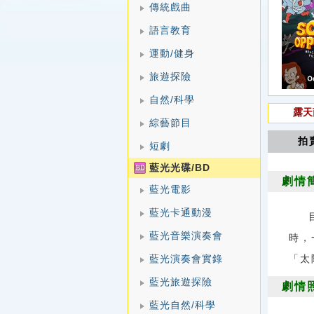
傳統戲曲
語言教育
運動/健身
旅遊探險
自然/科學
露天
綜藝節目
拍
短劇
藍光光碟/BD
劇情
藍光電影
藍光卡通動漫
藍光音樂演奏會
時，
藍光演奏會實錄
「太
藍光旅遊探險
劇情
藍光自然/科學