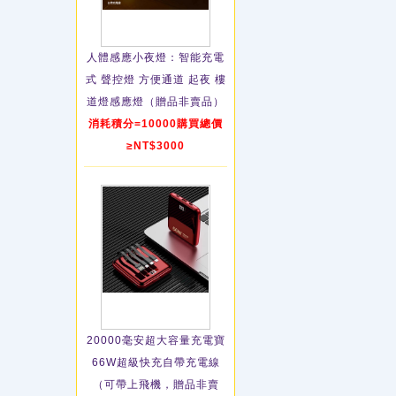
人體感應小夜燈：智能充電
式 聲控燈 方便通道 起夜 樓
道燈感應燈（贈品非賣品）
消耗積分=10000購買總價
≥NT$3000
20000毫安超大容量充電寶
66W超級快充自帶充電線
（可帶上飛機，贈品非賣