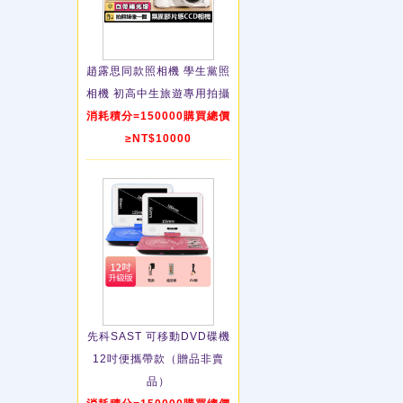
趙露思同款照相機 學生黨照
相機 初高中生旅遊專用拍攝
消耗積分=150000購買總價
≥NT$10000
先科SAST 可移動DVD碟機
12吋便攜帶款（贈品非賣
品）