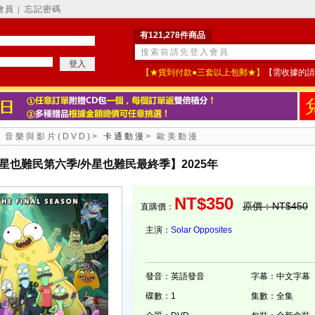
會員
忘記密碼
│
有121,278件商品
【★貨到付款●三套以上包郵★】
【需收據的請
>
音樂與影片(DVD)
>
卡通動漫
>
歐美動漫
星也難民第六季/外星也難民最終季】2025年
NT$350
原價：NT$450
直購價：
主演：
Solar Opposites
發音：英語發音
字幕：中文字幕
碟數：1
集數：全集