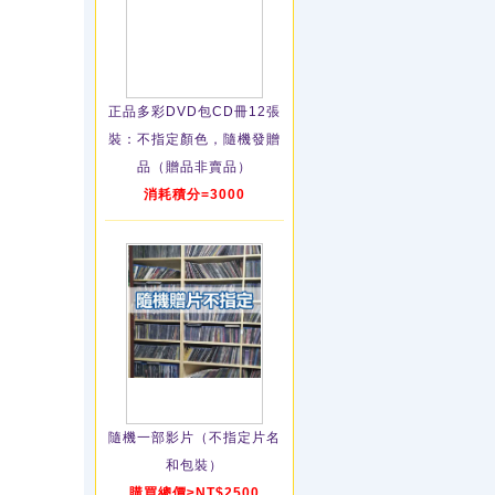
正品多彩DVD包CD冊12張
裝：不指定顏色，隨機發贈
品（贈品非賣品）
消耗積分=3000
隨機一部影片（不指定片名
和包裝）
購買總價≥NT$2500