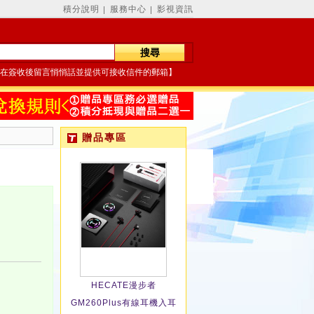
積分說明
服務中心
影視資訊
│
│
在簽收後留言悄悄話並提供可接收信件的郵箱】
贈品專區
HECATE漫步者
GM260Plus有線耳機入耳